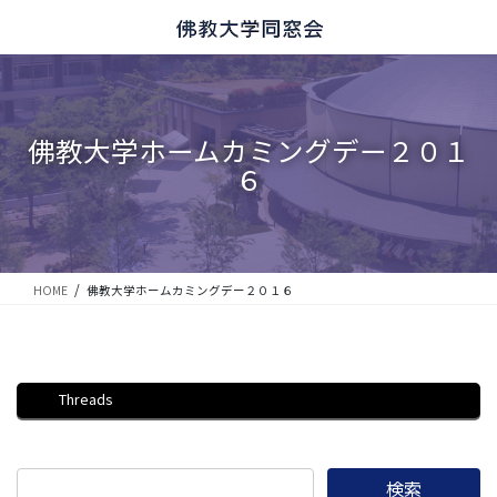
コ
ナ
ン
ビ
テ
ゲ
ン
ー
ツ
シ
に
ョ
佛教大学ホームカミングデー２０１
移
ン
６
動
に
移
動
HOME
佛教大学ホームカミングデー２０１６
Threads