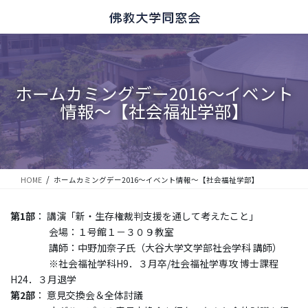
コ
ナ
ン
ビ
テ
ゲ
ン
ー
ツ
シ
に
ョ
ホームカミングデー2016～イベント
移
ン
情報～【社会福祉学部】
動
に
移
動
HOME
ホームカミングデー2016～イベント情報～【社会福祉学部】
第1部
： 講演「新・生存権裁判支援を通して考えたこと」
会場：１号館１－３０９教室
講師：中野加奈子氏（大谷大学文学部社会学科 講師）
※社会福祉学科H9．３月卒/社会福祉学専攻 博士課程
H24．３月退学
第2部
： 意見交換会＆全体討議