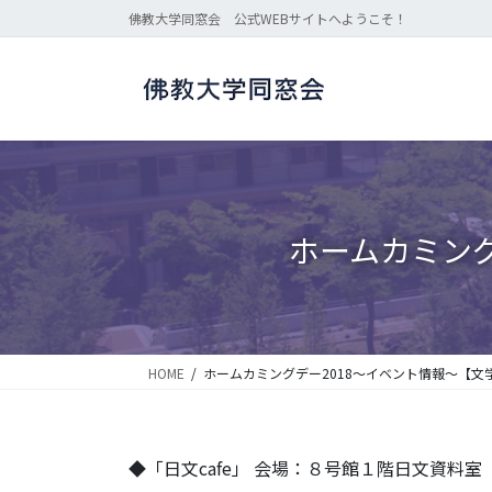
コ
ナ
佛教大学同窓会 公式WEBサイトへようこそ！
ン
ビ
テ
ゲ
ン
ー
ツ
シ
に
ョ
移
ン
動
に
移
ホームカミング
動
HOME
ホームカミングデー2018～イベント情報～【文
◆「日文cafe」 会場：８号館１階日文資料室