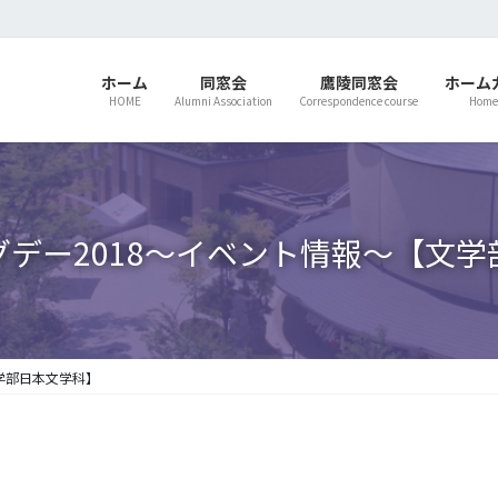
ホーム
同窓会
鷹陵同窓会
ホーム
HOME
Alumni Association
Correspondence course
Home
デー2018～イベント情報～【文
学部日本文学科】