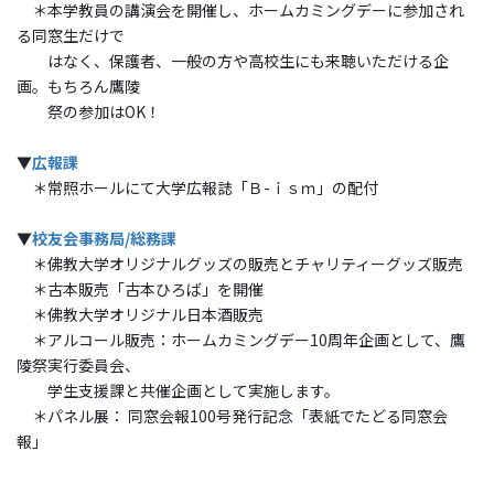
＊本学教員の講演会を開催し、ホームカミングデーに参加され
る同窓生だけで
はなく、保護者、一般の方や高校生にも来聴いただける企
画。もちろん鷹陵
祭の参加はOK！
▼
広報課
＊常照ホールにて大学広報誌「Ｂ-ｉｓｍ」の配付
▼
校友会事務局/総務課
＊佛教大学オリジナルグッズの販売とチャリティーグッズ販売
＊古本販売「古本ひろば」を開催
＊佛教大学オリジナル日本酒販売
＊アルコール販売：ホームカミングデー10周年企画として、鷹
陵祭実行委員会、
学生支援課と共催企画として実施します。
＊パネル展： 同窓会報100号発行記念「表紙でたどる同窓会
報」