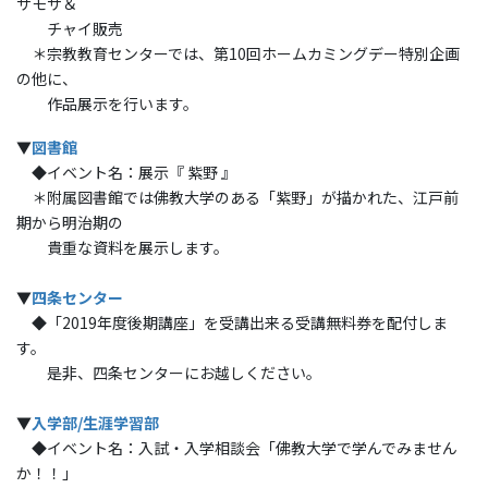
サモサ＆
チャイ販売
＊宗教教育センターでは、第10回ホームカミングデー特別企画
の他に、
作品展示を行います。
▼
図書館
◆イベント名：展示『 紫野 』
＊附属図書館では佛教大学のある「紫野」が描かれた、江戸前
期から明治期の
貴重な資料を展示します。
▼
四条センター
◆「2019年度後期講座」を受講出来る受講無料券を配付しま
す。
是非、四条センターにお越しください。
▼
入学部/生涯学習部
◆イベント名：入試・入学相談会「佛教大学で学んでみません
か！！」