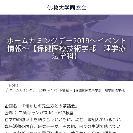
コ
ナ
ン
ビ
テ
ゲ
ン
ー
ツ
シ
に
ョ
ホームカミングデー2019～イベント
移
ン
情報～【保健医療技術学部 理学療
動
に
移
法学科】
動
HOME
ホームカミングデー2019～イベント情報～【保健医療技術学部 理学療法学科】
企画名：『懐かしの先生方との茶話会』
会場 ： 二条キャンパス N1‐612教室
在学中の想い出を語り合うとともに、現在、取組んでいること、
臨床活動の内容、研究テーマ、その他、日々の生活で感じてい
ることなどについて意見交換する、教員からも自身の活動の一