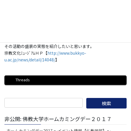
ご覧いただきます。
前川家は代々恵比須屋荘兵衛を名乗り、六角通本能寺町を本拠と
して両替商・金融業を 営んだ
近世中後期の商人です。
本展では、その一部を展示し、近世京都商人恵比須屋荘兵衛家
代々の生業・文化および 日常生活に関わる史料と什物などから、
その活動の盛衰の実態を紹介したいと思います。
宗教文化ﾐｭｰｼﾞｱﾑＨＰ【
http://www.bukkyo-
u.ac.jp/news/detail/14048/
】
Threads
非公開: 佛教大学ホームカミングデー２０１７
ホームカミングデー2017 ～イベント情報【仏教学部】～