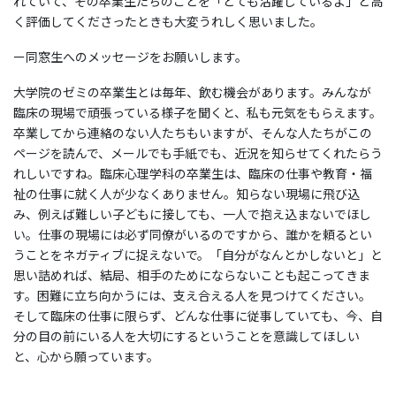
れていて、その卒業生たちのことを「とても活躍しているよ」と高
く評価してくださったときも大変うれしく思いました。
ー同窓生へのメッセージをお願いします。
大学院のゼミの卒業生とは毎年、飲む機会があります。みんなが
臨床の現場で頑張っている様子を聞くと、私も元気をもらえます。
卒業してから連絡のない人たちもいますが、そんな人たちがこの
ページを読んで、メールでも手紙でも、近況を知らせてくれたらう
れしいですね。臨床心理学科の卒業生は、臨床の仕事や教育・福
祉の仕事に就く人が少なくありません。知らない現場に飛び込
み、例えば難しい子どもに接しても、一人で抱え込まないでほし
い。仕事の現場には必ず同僚がいるのですから、誰かを頼るとい
うことをネガティブに捉えないで。「自分がなんとかしないと」と
思い詰めれば、結局、相手のためにならないことも起こってきま
す。困難に立ち向かうには、支え合える人を見つけてください。
そして臨床の仕事に限らず、どんな仕事に従事していても、今、自
分の目の前にいる人を大切にするということを意識してほしい
と、心から願っています。