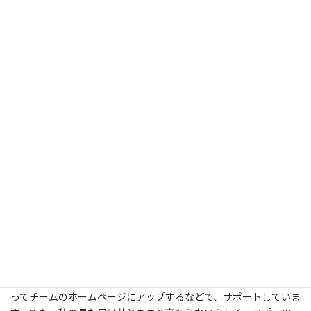
問題は一人で抱え込まず、共詞・協
働の精神でチャレンジを
-先生の近況を教えてください
今年で佛教大学に来て11年目です。昨年度から臨床心理学科の学
科長を務めています。昨年、「公認心理師法」が成立しましたの
で、現在はカリキュラムの見直しや学科の方針を検討するなど、研
究以外の仕事も増えています。
また、学校現場で先生方に臨床心理学の視点の大切さをお伝えし
たり、幼稚園で先生と協働して子どもや家庭の支援を行うなど、教
育現場での臨床実践がライフワークになりつつあります。家庭で
は小学6年生と3年生の息子がいて、二人とも野球をしています。
私は野球経験はないのですが、親にできないことを一所懸命やっ
ているのを応援するのはとても楽しいです。休日は試合の写真を撮
ってチームのホームページにアップするなどで、サポートしていま