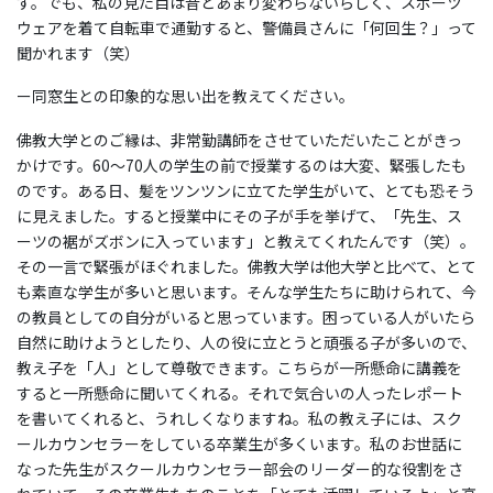
す。でも、私の見た目は昔とあまり変わらないらしく、スポーツ
ウェアを着て自転車で通勤すると、警備員さんに「何回生？」って
聞かれます（笑）
ー同窓生との印象的な思い出を教えてください。
佛教大学とのご縁は、非常勤講師をさせていただいたことがきっ
かけです。60～70人の学生の前で授業するのは大変、緊張したも
のです。ある日、髪をツンツンに立てた学生がいて、とても恐そう
に見えました。すると授業中にその子が手を挙げて、「先生、ス
ーツの裾がズボンに入っています」と教えてくれたんです（笑）。
その一言で緊張がほぐれました。佛教大学は他大学と比べて、とて
も素直な学生が多いと思います。そんな学生たちに助けられて、今
の教員としての自分がいると思っています。困っている人がいたら
自然に助けようとしたり、人の役に立とうと頑張る子が多いので、
教え子を「人」として尊敬できます。こちらが一所懸命に講義を
すると一所懸命に聞いてくれる。それで気合いの人ったレポート
を書いてくれると、うれしくなりますね。私の教え子には、スク
ールカウンセラーをしている卒業生が多くいます。私のお世話に
なった先生がスクールカウンセラー部会のリーダー的な役割をさ