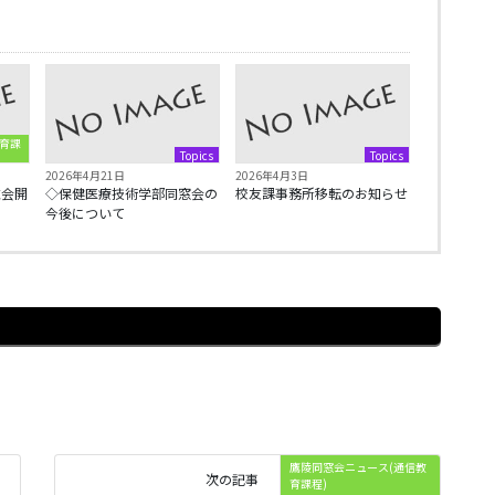
育課
Topics
Topics
2026年4月21日
2026年4月3日
総会開
◇保健医療技術学部同窓会の
校友課事務所移転のお知らせ
今後について
鷹陵同窓会ニュース(通信教
次の記事
育課程)