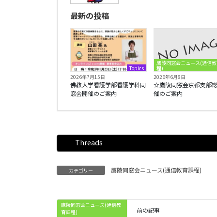
最新の投稿
鷹陵同窓会ニュース(通信教
Topics
程)
2026年7月15日
2026年6月8日
佛教大学看護学部看護学科同
☆鷹陵同窓会京都支部
窓会開催のご案内
催のご案内
Threads
鷹陵同窓会ニュース(通信教育課程)
カテゴリー
鷹陵同窓会ニュース(通信教
前の記事
育課程)