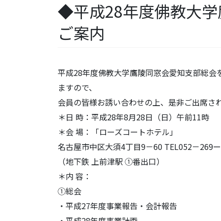
◆平成28年度佛教大学
ご案内
平成28年度佛教大学鷹陵同窓会愛知支部総会
ますので、
会員の皆様お誘い合わせの上、是非ご出席さ
＊日 時：平成28年8月28日（日）午前11時
＊会 場：「ローズコートホテル」
名古屋市中区大須4丁目9－60 TEL052－269ー
（地下鉄 上前津駅 ①番出口）
＊内 容：
①総会
・平成27年度事業報告・会計報告
・平成28年度事業計画