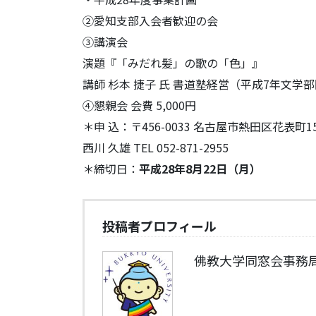
②愛知支部入会者歓迎の会
③講演会
演題『「みだれ髪」の歌の「色」』
講師 杉本 捷子 氏 書道塾経営（平成7年文学
④懇親会 会費 5,000円
＊申 込：〒456-0033 名古屋市熱田区花表町15
西川 久雄 TEL 052-871-2955
＊締切日：
平成28年8月22日（月）
投稿者プロフィール
佛教大学同窓会事務