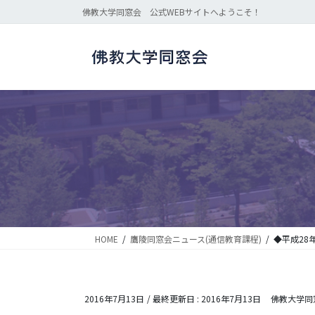
コ
ナ
佛教大学同窓会 公式WEBサイトへようこそ！
ン
ビ
テ
ゲ
ン
ー
ツ
シ
に
ョ
移
ン
動
に
移
動
HOME
鷹陵同窓会ニュース(通信教育課程)
◆平成28
2016年7月13日
/ 最終更新日 :
2016年7月13日
佛教大学同