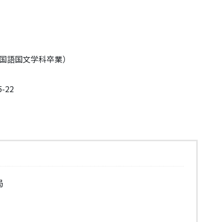
部国語国文学科卒業）
-22
局