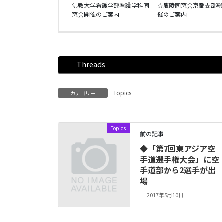
佛教大学看護学部看護学科同
☆鷹陵同窓会京都支部
窓会開催のご案内
催のご案内
Threads
Topics
カテゴリー
Topics
前の記事
◆「第7回東アジア空
手道選手権大会」に空
手道部から2選手が出
場
2017年5月10日