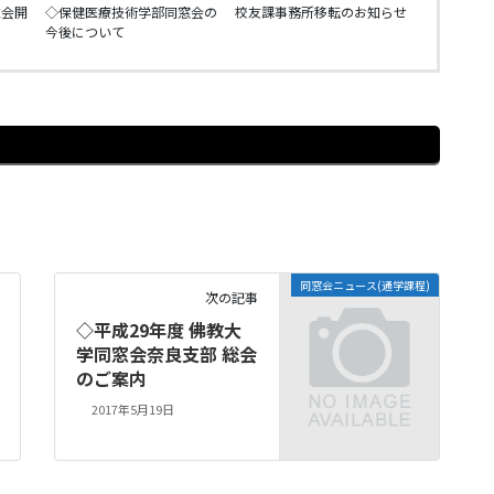
総会開
◇保健医療技術学部同窓会の
校友課事務所移転のお知らせ
今後について
同窓会ニュース(通学課程)
次の記事
◇平成29年度 佛教大
学同窓会奈良支部 総会
のご案内
2017年5月19日