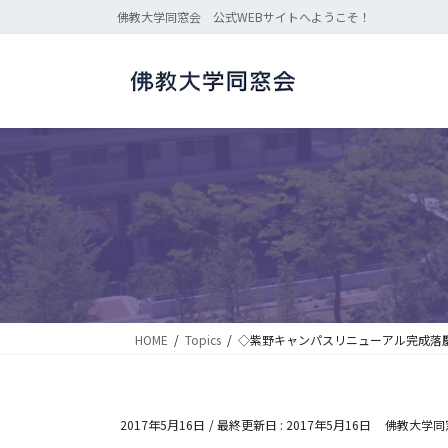
コ
ナ
佛教大学同窓会 公式WEBサイトへようこそ！
ン
ビ
テ
ゲ
ン
ー
ツ
シ
に
ョ
移
ン
動
に
移
動
HOME
Topics
◇紫野キャンパスリニューアル完成落
2017年5月16日
/ 最終更新日 :
2017年5月16日
佛教大学同