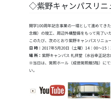
◇紫野キャンパスリニ
開学100周年記念事業の一環として進めてき
念館）の竣工、周辺外構整備をもって完了い
このたび、次のとおり紫野キャンパスリニュ
日 時：
2017年5月20日（土曜）14：00～15：
場 所：
紫野キャンパス 礼拝堂（水谷幸正記念
※当日は、常照ホール（成徳常照館5階）に
い。