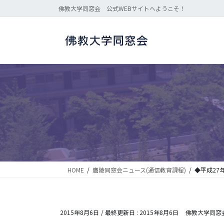
コ
ナ
佛教大学同窓会 公式WEBサイトへようこそ！
ン
ビ
テ
ゲ
ン
ー
ツ
シ
に
ョ
移
ン
動
に
移
動
HOME
鷹陵同窓会ニュース(通信教育課程)
◆平成27
2015年8月6日
/ 最終更新日 :
2015年8月6日
佛教大学同窓