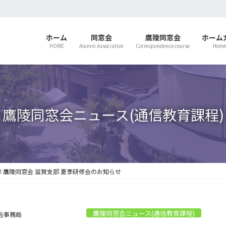
ホーム
同窓会
鷹陵同窓会
ホーム
HOME
Alumni Association
Correspondence course
Home
鷹陵同窓会ニュース(通信教育課程)
年 鷹陵同窓会 滋賀支部 夏季研修会のお知らせ
鷹陵同窓会ニュース(通信教育課程)
会事務局