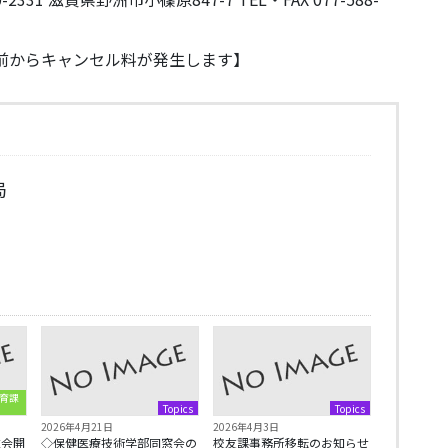
日前からキャンセル料が発生します】
局
育課
Topics
Topics
2026年4月21日
2026年4月3日
総会開
◇保健医療技術学部同窓会の
校友課事務所移転のお知らせ