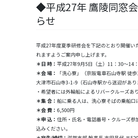
◆平成27年 鷹陵同窓
らせ
平成27年度夏季研修会を下記のとおり開催い
れますようご案内申し上げます。
＊日 時：
平成27年9月5日（土）11：30～14：
＊会 場：
「洗心寮」（京阪電車石山寺駅 徒歩
大津市石山寺3-1-9（石山寺駅から送迎があります）
・希望者には外輪船によるリバークルーズあり
＊集 合：
船に乗る人は、洗心寮そばの乗船口に
＊会 費：
6,500円
＊申 込：
住所・氏名・電話番号・クルーズ参加
込みください。
＊宛先/締切：
滋賀支部 幹事長 吉田昌代 〒520-2