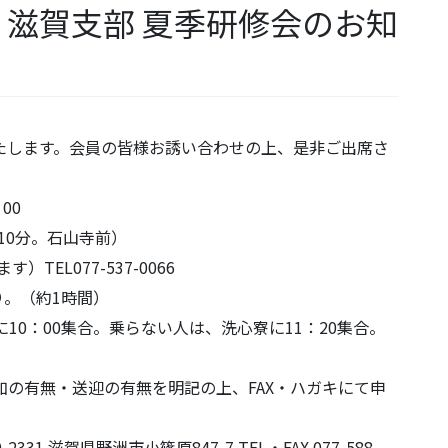
会 滋賀支部 夏季研修会のお知
たします。会員の皆様お誘い合わせの上、是非ご出席さ
00
10分。石山寺前）
TEL077-537-0066
。（約1時間）
10：00集合。乗らない人は、洗心寮に11：20集合。
の有無・送迎の有無を明記の上、FAX・ハガキにて申
331 滋賀県野洲市小篠原847-7 TEL・FAX 077-588-