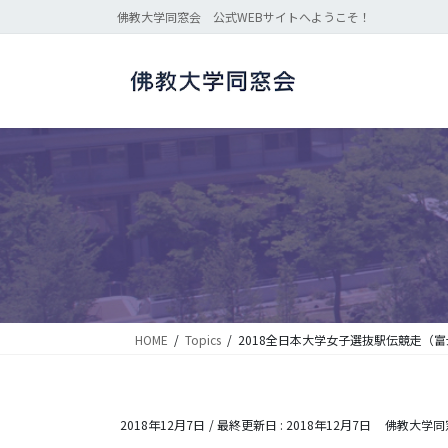
コ
ナ
佛教大学同窓会 公式WEBサイトへようこそ！
ン
ビ
テ
ゲ
ン
ー
ツ
シ
に
ョ
移
ン
動
に
移
動
HOME
Topics
2018全日本大学女子選抜駅伝競走（富
2018年12月7日
/ 最終更新日 :
2018年12月7日
佛教大学同