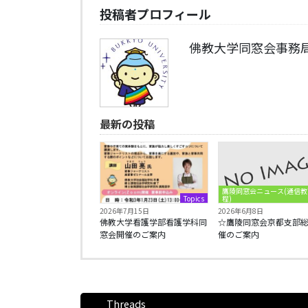
投稿者プロフィール
佛教大学同窓会事務
最新の投稿
鷹陵同窓会ニュース(通信教
Topics
程)
2026年7月15日
2026年6月8日
佛教大学看護学部看護学科同
☆鷹陵同窓会京都支部
窓会開催のご案内
催のご案内
Threads