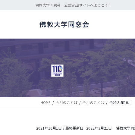
コ
ナ
佛教大学同窓会 公式WEBサイトへようこそ！
ン
ビ
テ
ゲ
ン
ー
ツ
シ
に
ョ
移
ン
動
に
移
動
HOME
今月のことば
今月のことば
令和３年10月
2021年10月1日
/ 最終更新日 :
2022年3月21日
佛教大学同