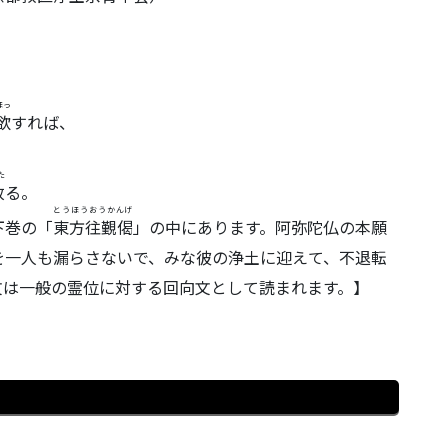
ほっ
欲
すれば、
、
た
致
る。
とうほうおうかんげ
下巻の「
東方往覲偈
」の中にあります。阿弥陀仏の本願
を一人も漏らさないで、みな彼の浄土に迎えて、不退転
文は一般の霊位に対する回向文として読まれます。】
）