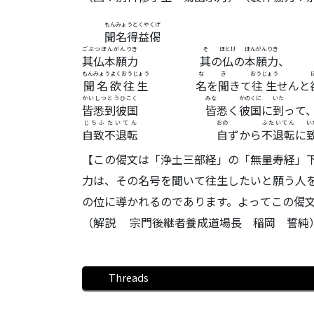
もんみょうとくやくげ
聞名得益偈
ごぶつほんがんりき
そ
ほとけ
ほんがんりき
其仏本願力
其
の
仏
の
本願力
、
もんみょうよくおうじょう
な
き
おうじょう
聞名欲往生
名
を
聞
きて
往生
せんと
かいしつとうひこく
みな
かのくに
いた
皆悉到彼国
皆
悉く
彼国
に
到
って
じちふたいてん
おの
ふたいてん
い
自致不退転
自
ずから
不退転
に
【この偈文は「浄土三部経」の「無量寿経」
力は、その名号を聞いて往生したいと願う人
の位に導かれるのであります。よってこの偈
（解説 宗門後継者養成道場長 稲岡 誓純
Threads