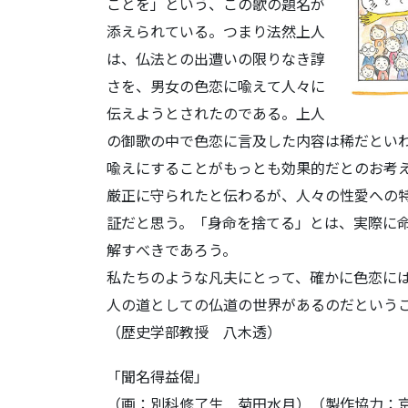
ことを」という、この歌の題名が
添えられている。つまり法然上人
は、仏法との出遭いの限りなき諄
さを、男女の色恋に喩えて人々に
伝えようとされたのである。上人
の御歌の中で色恋に言及した内容は稀だとい
喩えにすることがもっとも効果的だとのお考
厳正に守られたと伝わるが、人々の性愛への
証だと思う。「身命を捨てる」とは、実際に
解すべきであろう。
私たちのような凡夫にとって、確かに色恋に
人の道としての仏道の世界があるのだという
（歴史学部教授 八木透）
「聞名得益偈」
（画：別科修了生 菊田水月）（製作協力：